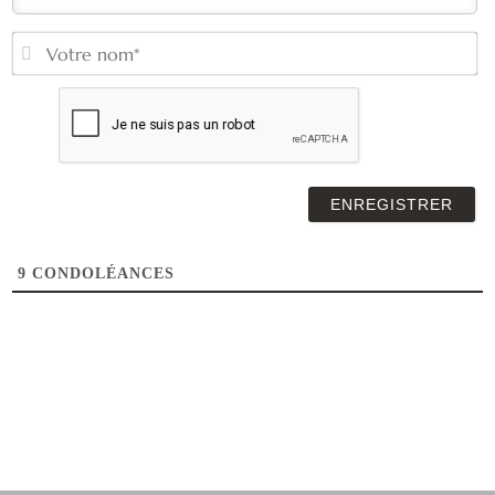
V
n
9
CONDOLÉANCES